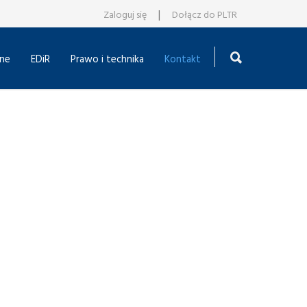
|
Zaloguj się
Dołącz do PLTR
ne
EDiR
Prawo i technika
Kontakt