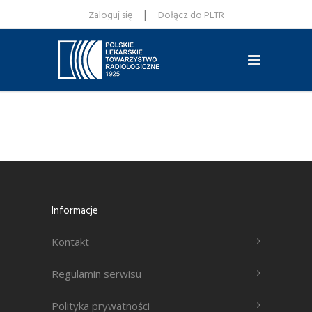
|
Zaloguj się
Dołącz do PLTR
Informacje
Kontakt
Regulamin serwisu
Polityka prywatności