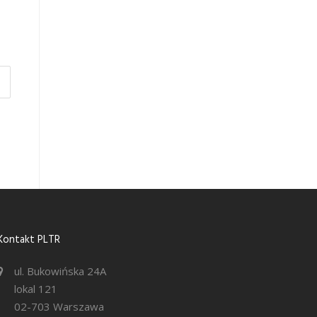
Kontakt PLTR
ul. Bukowińska 24A
lokal 121
02-703 Warszawa