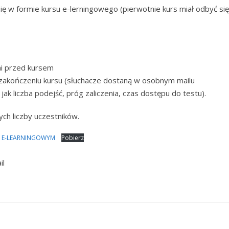
ę w formie kursu e-lerningowego (pierwotnie kurs miał odbyć się
ni przed kursem
 zakończeniu kursu (słuchacze dostaną w osobnym mailu
ak liczba podejść, próg zaliczenia, czas dostępu do testu).
ch liczby uczestników.
IE E-LEARNINGOWYM
Pobierz
il