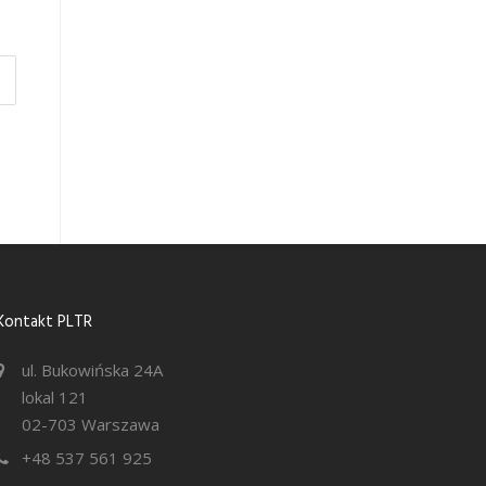
Kontakt PLTR
ul. Bukowińska 24A
lokal 121
02-703 Warszawa
+48 537 561 925