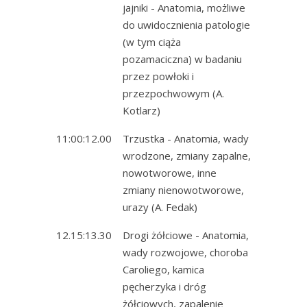
jajniki - Anatomia, możliwe
do uwidocznienia patologie
(w tym ciąża
pozamaciczna) w badaniu
przez powłoki i
przezpochwowym (A.
Kotlarz)
11:00:12.00
Trzustka - Anatomia, wady
wrodzone, zmiany zapalne,
nowotworowe, inne
zmiany nienowotworowe,
urazy (A. Fedak)
12.15:13.30
Drogi żółciowe - Anatomia,
wady rozwojowe, choroba
Caroliego, kamica
pęcherzyka i dróg
żółciowych, zapalenie