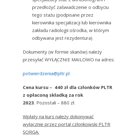
przedłożyć zaświadczenie o odbyciu
tego stażu (podpisane przez
kierownika specjalizacji lub kierownika
zakładu radiologii ośrodka, w którym
odbywana jest rezydentura)
Dokumenty (w formie skanów) należy
przesyłać WYŁĄCZNIE MAILOWO na adres:
potwierdzenia@pltr.pl
Cena kursu – 440 zł dla członków PLTR
z opłaconą składką za rok
2023
.
Pozostali – 880 zł.
Wpłaty na kurs należy dokonywać
wyłącznie przez portal członkowski PLTR
SORGA.