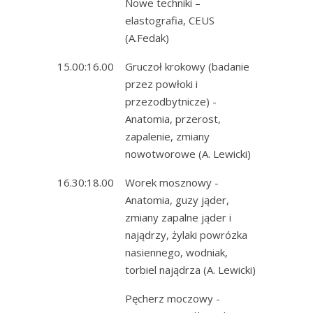
Nowe techniki –
elastografia, CEUS
(A.Fedak)
15.00:16.00
Gruczoł krokowy (badanie
przez powłoki i
przezodbytnicze) -
Anatomia, przerost,
zapalenie, zmiany
nowotworowe (A. Lewicki)
16.30:18.00
Worek mosznowy -
Anatomia, guzy jąder,
zmiany zapalne jąder i
najądrzy, żylaki powrózka
nasiennego, wodniak,
torbiel najądrza (A. Lewicki)
Pęcherz moczowy -