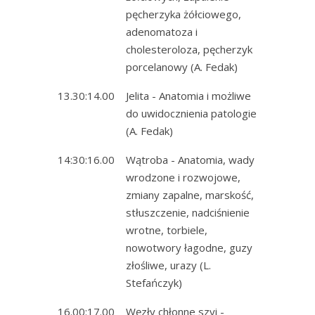
pęcherzyka żółciowego,
adenomatoza i
cholesteroloza, pęcherzyk
porcelanowy (A. Fedak)
13.30:14.00
Jelita - Anatomia i możliwe
do uwidocznienia patologie
(A. Fedak)
14:30:16.00
Wątroba - Anatomia, wady
wrodzone i rozwojowe,
zmiany zapalne, marskość,
stłuszczenie, nadciśnienie
wrotne, torbiele,
nowotwory łagodne, guzy
złośliwe, urazy (L.
Stefańczyk)
16.00:17.00
Węzły chłonne szyi -