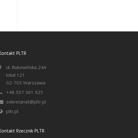
Kontakt PLTR
ul. Bukowińska 24A
lokal 121
02-703 Warszawa
+48 537 561 925
sekretariat@pltr.pl
pltr.pl
Kontakt Rzecznik PLTR