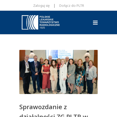
|
Zaloguj się
Dołącz do PLTR
Sprawozdanie z
działalności ZG PLTR w