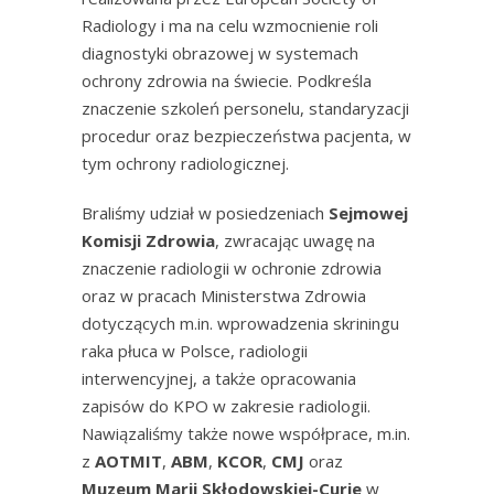
Radiology i ma na celu wzmocnienie
roli
diagnostyki obrazowej w systemach
ochrony zdrowia na świecie. Podkreśla
znaczenie szkoleń personelu, standaryzacji
procedur oraz
bezpieczeństwa pacjenta, w
tym ochrony radiologicznej.
Braliśmy udział w posiedzeniach
Sejmowej
Komisji Zdrowia
, zwracając uwagę na
znaczenie radiologii w ochronie zdrowia
oraz w pracach Ministerstwa Zdrowia
dotyczących m.in. wprowadzenia skriningu
raka płuca w Polsce, radiologii
interwencyjnej, a także opracowania
zapisów do KPO w zakresie radiologii.
Nawiązaliśmy także nowe współprace, m.in.
z
AOTMIT
,
ABM
,
KCOR
,
CMJ
oraz
Muzeum
Marii Skłodowskiej-Curie
w