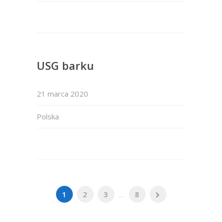
USG barku
21 marca 2020
Polska
1
2
3
...
8