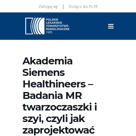
|
Zaloguj się
Dołącz do PLTR
Akademia
Siemens
Healthineers –
Badania MR
twarzoczaszki i
szyi, czyli jak
zaprojektować