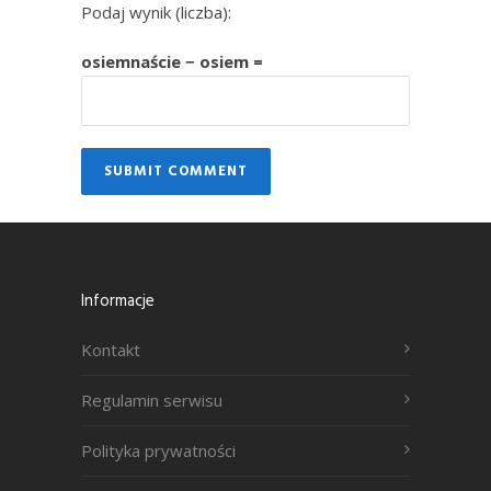
Podaj wynik (liczba):
osiemnaście − osiem =
Informacje
Kontakt
Regulamin serwisu
Polityka prywatności