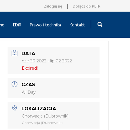
|
Zaloguj się
Dołącz do PLTR
ne
EDiR
Prawo i technika
Kontakt
DATA
cze 30 2022
- lip 02 2022
Expired!
CZAS
All Day
LOKALIZACJA
Chorwacja (Dubrownik)
Chorwacja (Dubrownik)