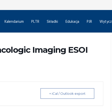
Kalendarium
PLTR
Składki
Edukacja
PJR
Wytycz
ncologic Imaging ESOI
+ iCal / Outlook export