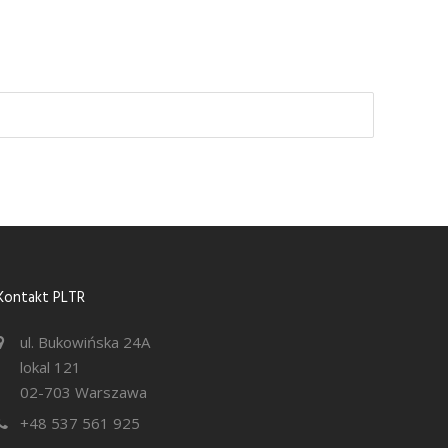
Kontakt PLTR
ul. Bukowińska 24A
lokal 121
02-703 Warszawa
+48 537 561 925