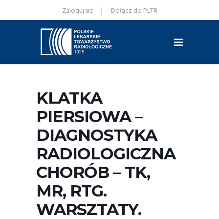
|
Zaloguj się
Dołącz do PLTR
KLATKA
PIERSIOWA –
DIAGNOSTYKA
RADIOLOGICZNA
CHORÓB – TK,
MR, RTG.
WARSZTATY.