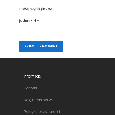
Podaj wynik (liczba):
jeden × 4 =
Informacje
Kontakt
Regulamin serwisu
Polityka prywatności