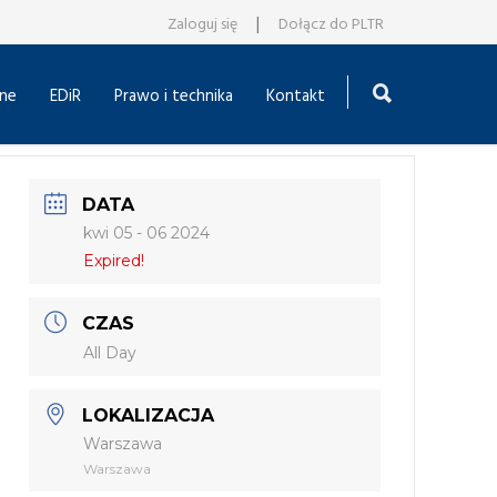
|
Zaloguj się
Dołącz do PLTR
ne
EDiR
Prawo i technika
Kontakt
DATA
kwi 05 - 06 2024
Expired!
CZAS
All Day
LOKALIZACJA
Warszawa
Warszawa