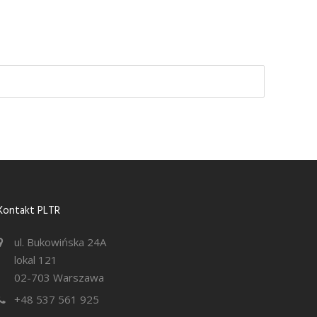
Kontakt PLTR
ul. Bukowińska 24A
lokal 121
02-703 Warszawa
+48 537 561 925