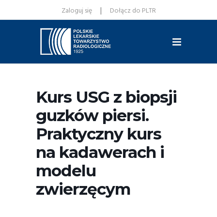
|
Zaloguj się
Dołącz do PLTR
Kurs USG z biopsji
guzków piersi.
Praktyczny kurs
na kadawerach i
modelu
zwierzęcym