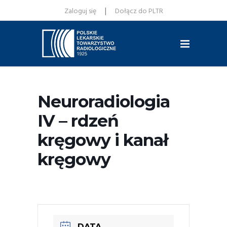
|
Zaloguj się
Dołącz do PLTR
Neuroradiologia
IV – rdzeń
kręgowy i kanał
kręgowy
DATA