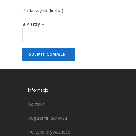
Podaj wynik (liczba):
3 × trzy =
Informacje
Kontakt
Regulamin serwisu
Polityka prywatności