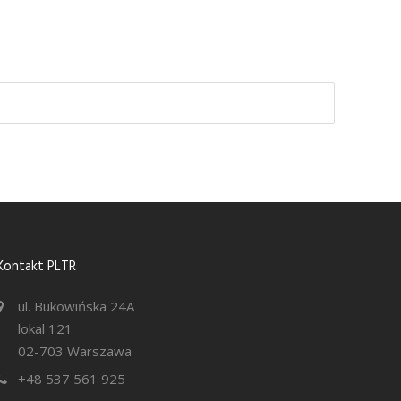
Kontakt PLTR
ul. Bukowińska 24A
lokal 121
02-703 Warszawa
+48 537 561 925