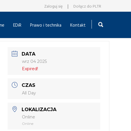
|
Zaloguj się
Dołącz do PLTR
ne
EDiR
Prawo i technika
Kontakt
DATA
wrz 04 2025
Expired!
CZAS
All Day
LOKALIZACJA
Online
Online