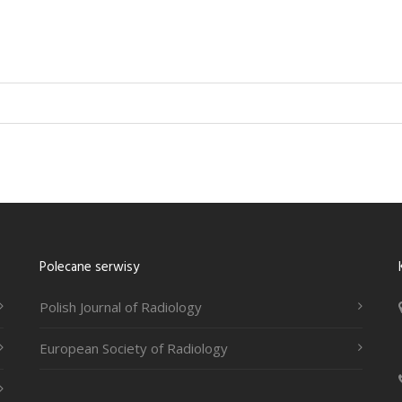
Polecane serwisy
Polish Journal of Radiology
European Society of Radiology