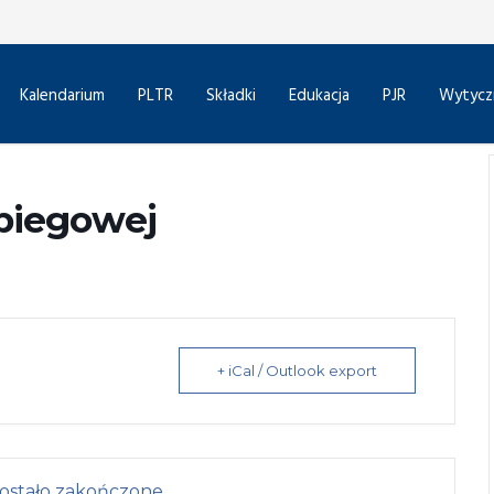
Kalendarium
PLTR
Składki
Edukacja
PJR
Wytycz
abiegowej
+ iCal / Outlook export
ostało zakończone.