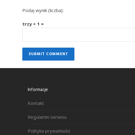
Podaj wynik (liczba):
trzy × 1 =
Informacje
Kontakt
Regulamin serwisu
Polityka prywatności