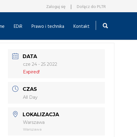
|
Zaloguj się
Dołącz do PLTR
ne
EDiR
Prawo i technika
Kontakt
DATA
cze 24 - 25 2022
Expired!
CZAS
All Day
LOKALIZACJA
Warszawa
Warszawa