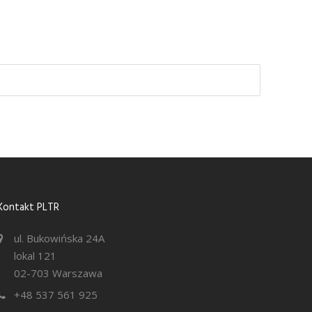
Kontakt PLTR
ul. Bukowińska 24A
lokal 121
02-703 Warszawa
+48 537 561 925