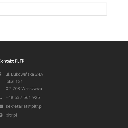
Kontakt PLTR
ul. Bukowińska 24A
lokal 121
02-703 Warszawa
+48 537 561 925
sekretariat@pltr.pl
pltr.pl