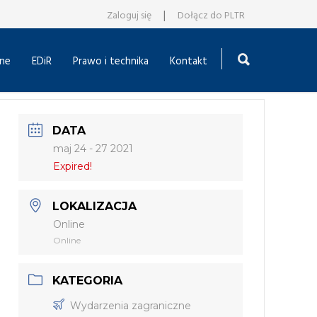
|
Zaloguj się
Dołącz do PLTR
ne
EDiR
Prawo i technika
Kontakt
DATA
maj 24 - 27 2021
Expired!
LOKALIZACJA
Online
Online
KATEGORIA
Wydarzenia zagraniczne