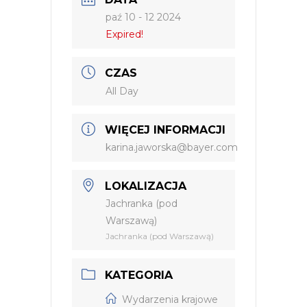
paź 10 - 12 2024
Expired!
CZAS
All Day
WIĘCEJ INFORMACJI
karina.jaworska@bayer.com
LOKALIZACJA
Jachranka (pod
Warszawą)
Jachranka (pod Warszawą)
KATEGORIA
Wydarzenia krajowe