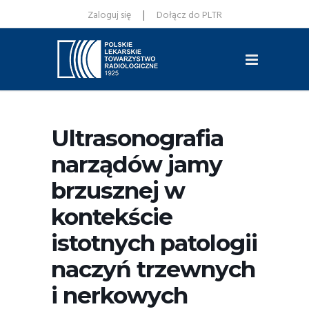
|
Zaloguj się
Dołącz do PLTR
Ultrasonografia
narządów jamy
brzusznej w
kontekście
istotnych patologii
naczyń trzewnych
i nerkowych