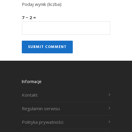
Podaj wynik (liczba):
7 − 2 =
Informacje
Kontakt
Regulamin serwisu
Polityka prywatności