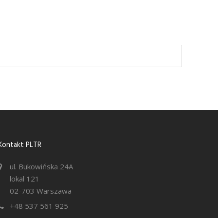
Kontakt PLTR
ul. Bukowińska 24A
lokal 121
02-703 Warszawa
+48 537 561 925