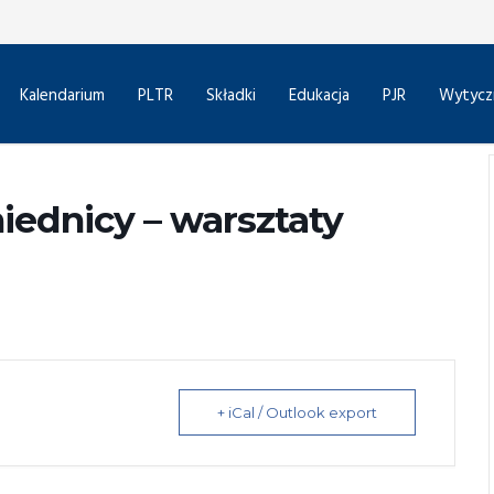
Kalendarium
PLTR
Składki
Edukacja
PJR
Wytycz
iednicy – warsztaty
+ iCal / Outlook export