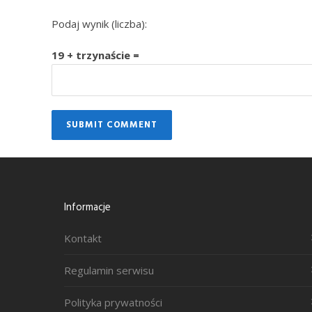
Podaj wynik (liczba):
19 + trzynaście =
Informacje
Kontakt
Regulamin serwisu
Polityka prywatności