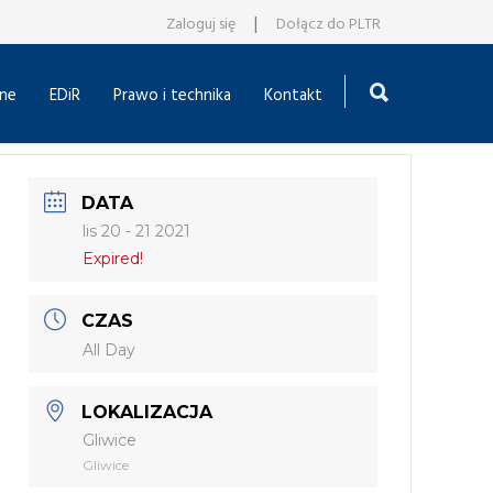
|
Zaloguj się
Dołącz do PLTR
ne
EDiR
Prawo i technika
Kontakt
DATA
lis 20 - 21 2021
Expired!
CZAS
All Day
LOKALIZACJA
Gliwice
Gliwice