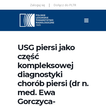
|
Zaloguj się
Dołącz do PLTR
USG piersi jako
część
kompleksowej
diagnostyki
chorób piersi (dr n.
med. Ewa
Gorczyca-