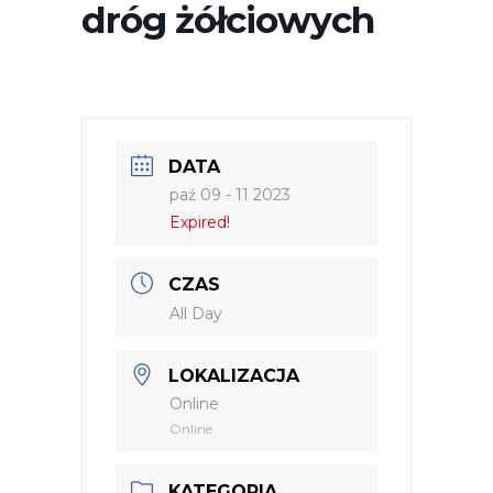
dróg żółciowych
DATA
paź 09 - 11 2023
Expired!
CZAS
All Day
LOKALIZACJA
Online
Online
KATEGORIA