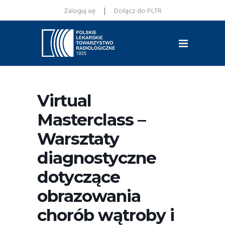
|
Zaloguj się
Dołącz do PLTR
Virtual
Masterclass –
Warsztaty
diagnostyczne
dotyczące
obrazowania
chorób wątroby i