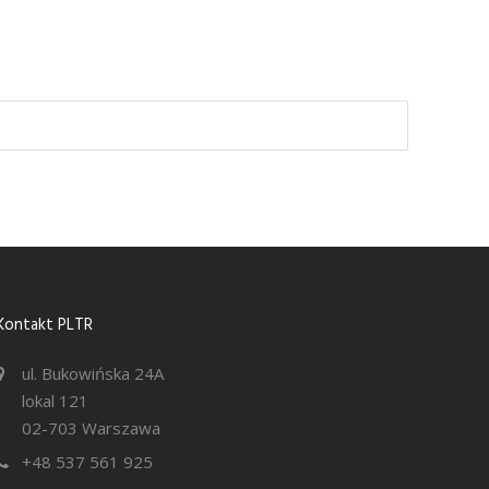
Kontakt PLTR
ul. Bukowińska 24A
lokal 121
02-703 Warszawa
+48 537 561 925