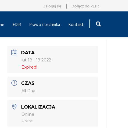
|
Zaloguj się
Dołącz do PLTR
ne
EDiR
Prawo i technika
Kontakt
DATA
lut 18 - 19 2022
Expired!
CZAS
All Day
LOKALIZACJA
Online
Online