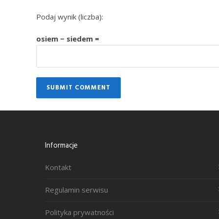
Podaj wynik (liczba):
osiem − siedem =
Informacje
Kontakt
Regulamin serwisu
Polityka prywatności