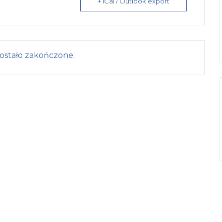
+ iCal / Outlook export
ostało zakończone.