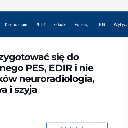
Kalendarium
PLTR
Składki
Edukacja
PJR
Wytycz
rzygotować się do
nego PES, EDIR i nie
dków neuroradiologia,
a i szyja