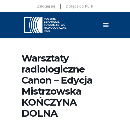
|
Zaloguj się
Dołącz do PLTR
Warsztaty
radiologiczne
Canon – Edycja
Mistrzowska
KOŃCZYNA
DOLNA