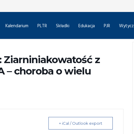
Kalendarium
PLTR
Składki
Edukacja
PJR
Wytycz
 Ziarniniakowatość z
 – choroba o wielu
+ iCal / Outlook export