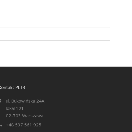
Kontakt PLTR
ul. Bukowińska 24A
lokal 121
02-703 Warszawa
+48 537 561 925