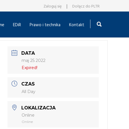
|
Zaloguj się
Dołącz do PLTR
ne
EDiR
Prawo i technika
Kontakt
DATA
maj 25 2022
Expired!
CZAS
All Day
LOKALIZACJA
Online
Online