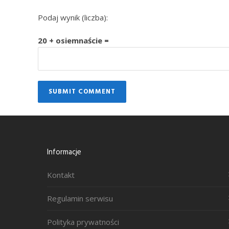
Podaj wynik (liczba):
20 + osiemnaście =
Informacje
Kontakt
Regulamin serwisu
Polityka prywatności