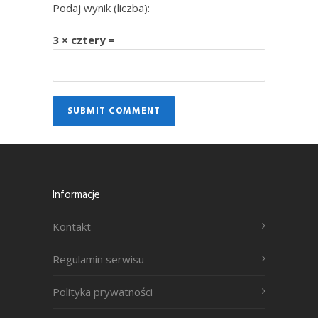
Podaj wynik (liczba):
3 × cztery =
Informacje
Kontakt
Regulamin serwisu
Polityka prywatności