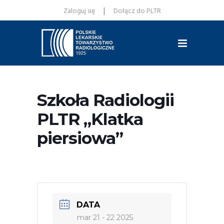
|
Zaloguj się
Dołącz do PLTR
Szkoła Radiologii
PLTR „Klatka
piersiowa”
DATA
mar 21 - 22 2025