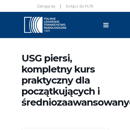
|
Zaloguj się
Dołącz do PLTR
USG piersi,
kompletny kurs
praktyczny dla
początkujących i
średniozaawansowany